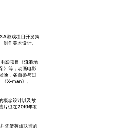
、3A游戏项目开发策
计、制作美术设计、
括电影项目《流浪地
朵》等；动画电影
经验，各自参与过
、《X-man》、
片的概念设计以及故
片也在2019年初
。并凭借英雄联盟的