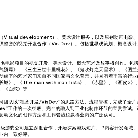
isual development）、美术设计服务，以及原创动画电影
整套的视觉开发合作（Vis-Dev）。包括世界观策划、概念设
多知名电影项目的视觉开发、美术设计、概念艺术及故事板创作。包
气预爆》、《三生三世十里桃花》、《鬼吹灯之天星术》、《图兰
动旗下的艺术家们来自不同国家与文化背景，并且有着丰富的行业
《The man with iron fists》、《赤壁》、《画皮2》
、《白蛇》等。
团队以“视觉开发/VisDev”的思路方法、流程管控，完成了全
Dev”工作的一次彻底、完全的融入到工业化制作环节的宝贵尝试。该
念动文化的创作方法和工作管线也赢得业内的广泛认可。
界级游戏公司建立深度合作，开始探索游戏短片、IP内容开发领域
业内一致好评。