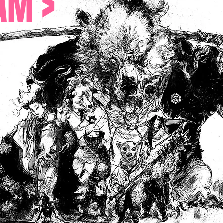
>
EAM