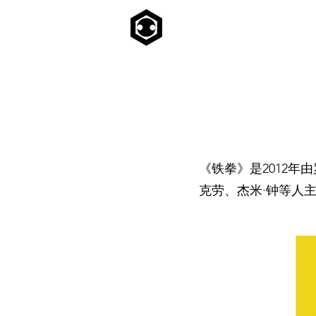
《铁拳》是2012年
克劳
、
杰米·钟
等人