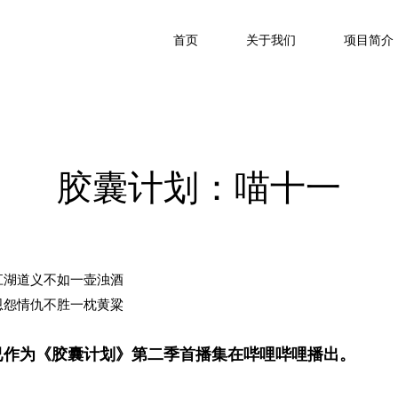
首页
关于我们
项目简介
胶囊计划：喵十一
江湖道义不如一壶浊酒
恩怨情仇不胜一枕黄粱
已
作为《胶囊计划》第二季首播集在哔哩哔哩
播出
。