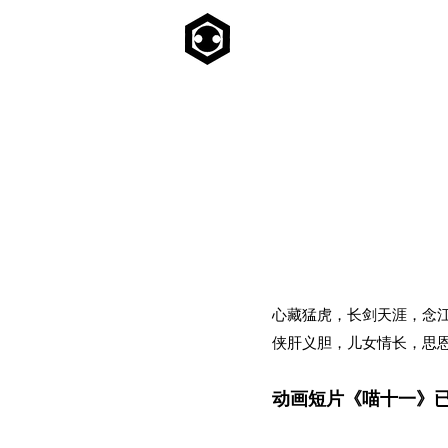
心藏猛虎，长剑天涯，念
侠肝义胆，儿女情长，思
动画短片《喵十一》